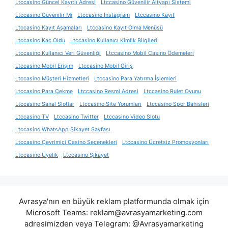
Ltccasino Güncel Kayıtlı Adresi
Ltccasino Güvenilir Altyapı Sistemi
Ltccasino Güvenilir Mi
Ltccasino Instagram
Ltccasino Kayıt
Ltccasino Kayıt Aşamaları
Ltccasino Kayıt Olma Menüsü
Ltccasino Kaç Oldu
Ltccasino Kullanıcı Kimlik Bilgileri
Ltccasino Kullanıcı Veri Güvenliği
Ltccasino Mobil Casino Ödemeleri
Ltccasino Mobil Erişim
Ltccasino Mobil Giriş
Ltccasino Müşteri Hizmetleri
Ltccasino Para Yatırma İşlemleri
Ltccasino Para Çekme
Ltccasino Resmi Adresi
Ltccasino Rulet Oyunu
Ltccasino Sanal Slotlar
Ltccasino Site Yorumları
Ltccasino Spor Bahisleri
Ltccasino TV
Ltccasino Twitter
Ltccasino Video Slotu
Ltccasino WhatsApp Şikayet Sayfası
Ltccasino Çevrimiçi Casino Seçenekleri
Ltccasino Ücretsiz Promosyonları
Ltccasino Üyelik
Ltccasino Şikayet
Avrasya'nın en büyük reklam platformunda olmak için
Microsoft Teams:
reklam@avrasyamarketing.com
adresimizden veya Telegram: @Avrasyamarketing