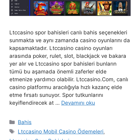
Ltccasino spor bahisleri canlı bahis seçenekleri
sunmakta ve aynı zamanda casino oyunlarını da
kapsamaktadır. Ltccasino casino oyunları
arasında poker, rulet, slot, blackjack ve bakara
yer alır ve Ltccasino spor bahisleri bunların
tümü bu aşamada önemli zaferler elde
etmenize yardımcı olabilir. Ltccasino.Com, canlı
casino platformu aracılığıyla hızlı kazanç elde
etme fırsatı sunuyor. Spor tutkunlarını
keyiflendirecek at …
Devamını oku
Kategoriler
Bahis
Etiketler
Ltccasino Mobil Casino Ödemeleri
,