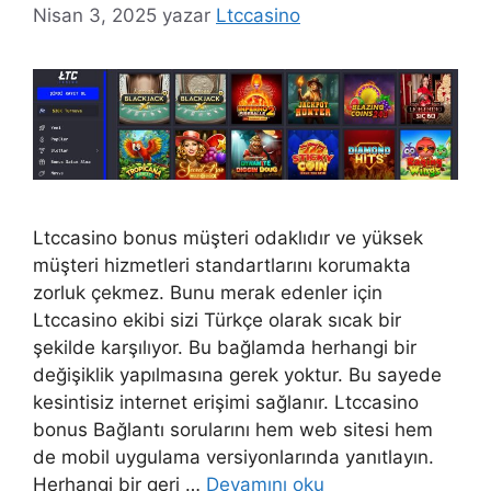
Nisan 3, 2025
yazar
Ltccasino
Ltccasino bonus müşteri odaklıdır ve yüksek
müşteri hizmetleri standartlarını korumakta
zorluk çekmez. Bunu merak edenler için
Ltccasino ekibi sizi Türkçe olarak sıcak bir
şekilde karşılıyor. Bu bağlamda herhangi bir
değişiklik yapılmasına gerek yoktur. Bu sayede
kesintisiz internet erişimi sağlanır. Ltccasino
bonus Bağlantı sorularını hem web sitesi hem
de mobil uygulama versiyonlarında yanıtlayın.
Herhangi bir geri …
Devamını oku