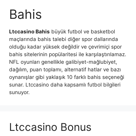
Bahis
Ltccasino Bahis
büyük futbol ve basketbol
maçlarında bahis talebi diğer spor dallarında
olduğu kadar yüksek değildir ve çevrimiçi spor
bahis sitelerinin popülaritesi ile karşılaştırılamaz.
NFL oyunları genellikle galibiyet-mağlubiyet,
dağılım, puan toplamı, alternatif hatlar ve bazı
oynanışlar gibi yaklaşık 10 farklı bahis seçeneği
sunar. Ltccasino daha kapsamlı futbol bilgileri
sunuyor.
Ltccasino Bonus