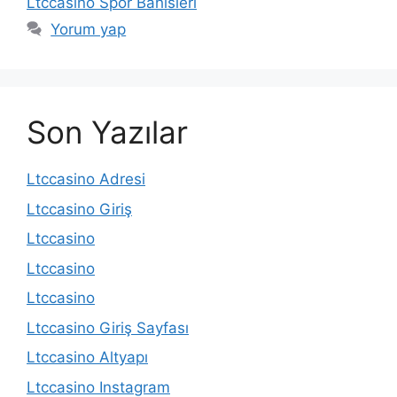
Ltccasino Spor Bahisleri
Yorum yap
Son Yazılar
Ltccasino Adresi
Ltccasino Giriş
Ltccasino
Ltccasino
Ltccasino
Ltccasino Giriş Sayfası
Ltccasino Altyapı
Ltccasino Instagram