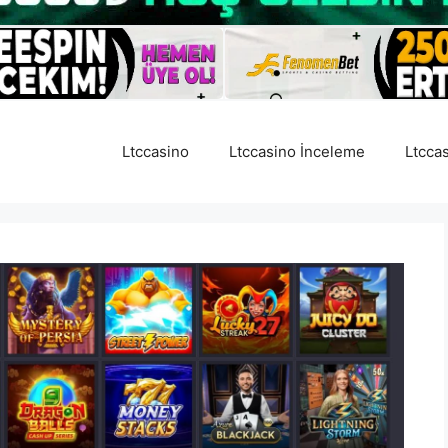
Ltccasino
Ltccasino İnceleme
Ltccas