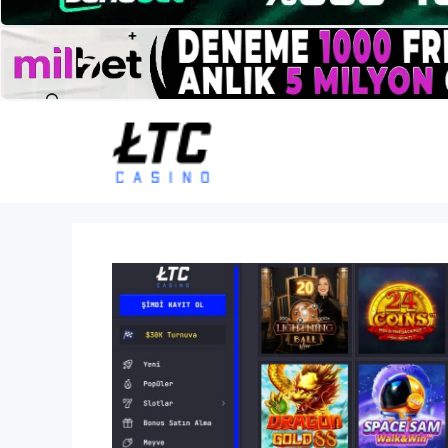
İçeriğe
atla