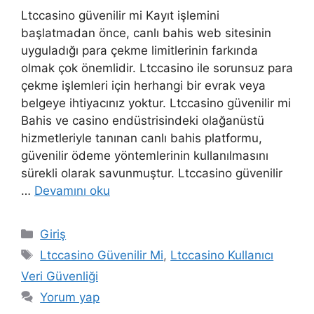
Ltccasino güvenilir mi Kayıt işlemini
başlatmadan önce, canlı bahis web sitesinin
uyguladığı para çekme limitlerinin farkında
olmak çok önemlidir. Ltccasino ile sorunsuz para
çekme işlemleri için herhangi bir evrak veya
belgeye ihtiyacınız yoktur. Ltccasino güvenilir mi
Bahis ve casino endüstrisindeki olağanüstü
hizmetleriyle tanınan canlı bahis platformu,
güvenilir ödeme yöntemlerinin kullanılmasını
sürekli olarak savunmuştur. Ltccasino güvenilir
…
Devamını oku
Kategoriler
Giriş
Etiketler
Ltccasino Güvenilir Mi
,
Ltccasino Kullanıcı
Veri Güvenliği
Yorum yap