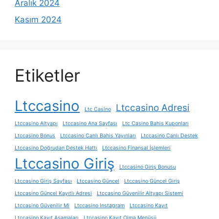
Aralık 2024
Kasım 2024
Etiketler
Ltccasino
Ltccasino Adresi
Ltc Casino
Ltccasino Altyapı
Ltccasino Ana Sayfası
Ltc Casino Bahis Kuponları
Ltccasino Bonus
Ltccasino Canlı Bahis Yayınları
Ltccasino Canlı Destek
Ltccasino Doğrudan Destek Hattı
Ltccasino Finansal İşlemleri
Ltccasino Giriş
Ltccasino Giriş Bonusu
Ltccasino Giriş Sayfası
Ltccasino Güncel
Ltccasino Güncel Giriş
Ltccasino Güncel Kayıtlı Adresi
Ltccasino Güvenilir Altyapı Sistemi
Ltccasino Güvenilir Mi
Ltccasino Instagram
Ltccasino Kayıt
Ltccasino Kayıt Aşamaları
Ltccasino Kayıt Olma Menüsü