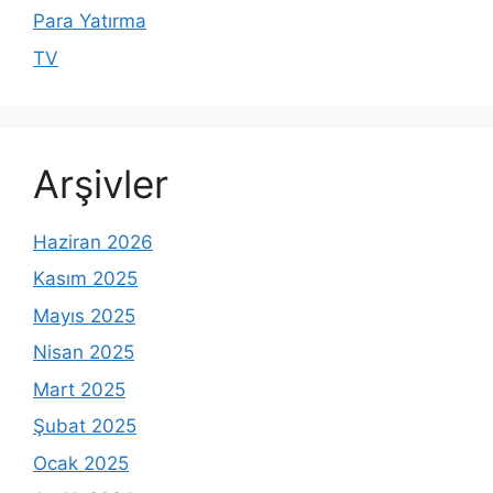
Para Yatırma
TV
Arşivler
Haziran 2026
Kasım 2025
Mayıs 2025
Nisan 2025
Mart 2025
Şubat 2025
Ocak 2025