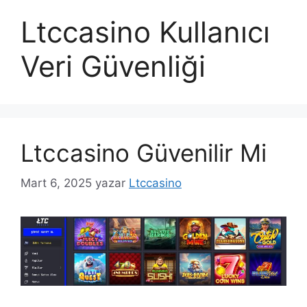
Ltccasino Kullanıcı
Veri Güvenliği
Ltccasino Güvenilir Mi
Mart 6, 2025
yazar
Ltccasino