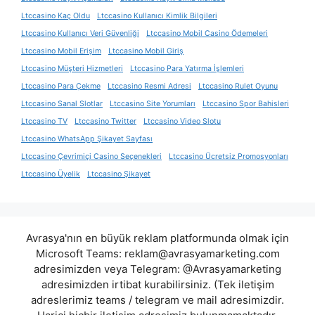
Ltccasino Kaç Oldu
Ltccasino Kullanıcı Kimlik Bilgileri
Ltccasino Kullanıcı Veri Güvenliği
Ltccasino Mobil Casino Ödemeleri
Ltccasino Mobil Erişim
Ltccasino Mobil Giriş
Ltccasino Müşteri Hizmetleri
Ltccasino Para Yatırma İşlemleri
Ltccasino Para Çekme
Ltccasino Resmi Adresi
Ltccasino Rulet Oyunu
Ltccasino Sanal Slotlar
Ltccasino Site Yorumları
Ltccasino Spor Bahisleri
Ltccasino TV
Ltccasino Twitter
Ltccasino Video Slotu
Ltccasino WhatsApp Şikayet Sayfası
Ltccasino Çevrimiçi Casino Seçenekleri
Ltccasino Ücretsiz Promosyonları
Ltccasino Üyelik
Ltccasino Şikayet
Avrasya'nın en büyük reklam platformunda olmak için
Microsoft Teams:
reklam@avrasyamarketing.com
adresimizden veya Telegram: @Avrasyamarketing
adresimizden irtibat kurabilirsiniz. (Tek iletişim
adreslerimiz teams / telegram ve mail adresimizdir.