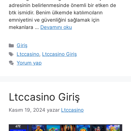
adresinin belirlenmesinde önemli bir etken de
btk ismidir. Benim ülkemde katılımcıların
emniyetini ve güvenliğini sağlamak için
mekanlara …
Devamını oku
Kategoriler
Giriş
Etiketler
Ltccasino
,
Ltccasino Giriş
Yorum yap
Ltccasino Giriş
Kasım 19, 2024
yazar
Ltccasino