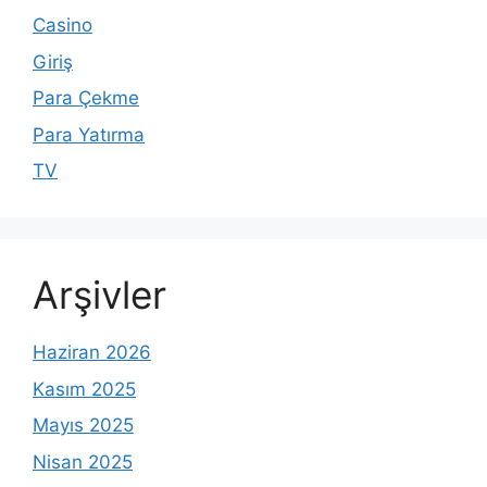
Casino
Giriş
Para Çekme
Para Yatırma
TV
Arşivler
Haziran 2026
Kasım 2025
Mayıs 2025
Nisan 2025