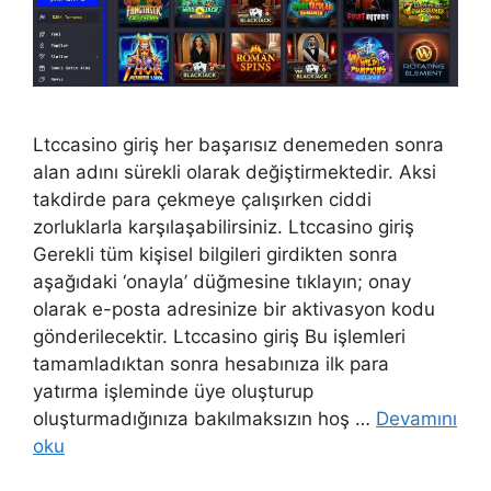
Ltccasino giriş her başarısız denemeden sonra
alan adını sürekli olarak değiştirmektedir. Aksi
takdirde para çekmeye çalışırken ciddi
zorluklarla karşılaşabilirsiniz. Ltccasino giriş
Gerekli tüm kişisel bilgileri girdikten sonra
aşağıdaki ‘onayla’ düğmesine tıklayın; onay
olarak e-posta adresinize bir aktivasyon kodu
gönderilecektir. Ltccasino giriş Bu işlemleri
tamamladıktan sonra hesabınıza ilk para
yatırma işleminde üye oluşturup
oluşturmadığınıza bakılmaksızın hoş …
Devamını
oku