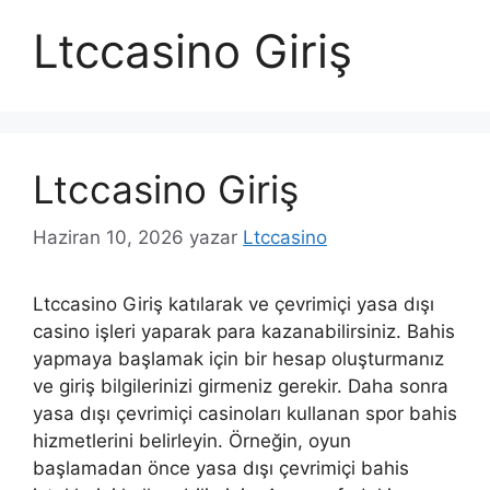
Ltccasino Giriş
Ltccasino Giriş
Haziran 10, 2026
yazar
Ltccasino
Ltccasino Giriş katılarak ve çevrimiçi yasa dışı
casino işleri yaparak para kazanabilirsiniz. Bahis
yapmaya başlamak için bir hesap oluşturmanız
ve giriş bilgilerinizi girmeniz gerekir. Daha sonra
yasa dışı çevrimiçi casinoları kullanan spor bahis
hizmetlerini belirleyin. Örneğin, oyun
başlamadan önce yasa dışı çevrimiçi bahis