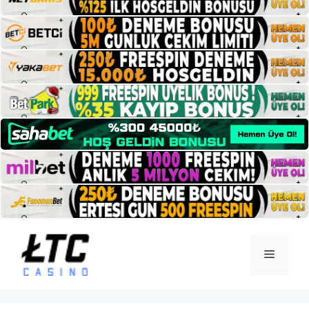
İçeriğe
atla
Menü