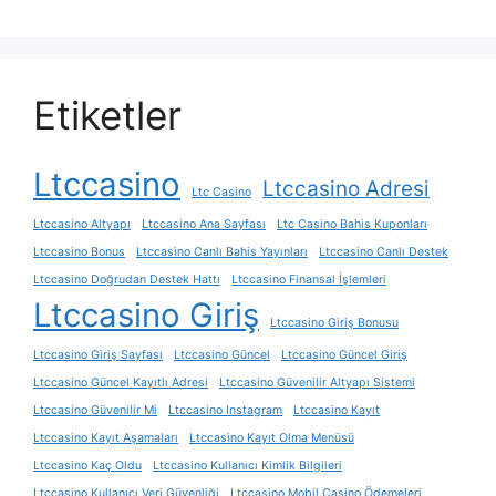
Etiketler
Ltccasino
Ltccasino Adresi
Ltc Casino
Ltccasino Altyapı
Ltccasino Ana Sayfası
Ltc Casino Bahis Kuponları
Ltccasino Bonus
Ltccasino Canlı Bahis Yayınları
Ltccasino Canlı Destek
Ltccasino Doğrudan Destek Hattı
Ltccasino Finansal İşlemleri
Ltccasino Giriş
Ltccasino Giriş Bonusu
Ltccasino Giriş Sayfası
Ltccasino Güncel
Ltccasino Güncel Giriş
Ltccasino Güncel Kayıtlı Adresi
Ltccasino Güvenilir Altyapı Sistemi
Ltccasino Güvenilir Mi
Ltccasino Instagram
Ltccasino Kayıt
Ltccasino Kayıt Aşamaları
Ltccasino Kayıt Olma Menüsü
Ltccasino Kaç Oldu
Ltccasino Kullanıcı Kimlik Bilgileri
Ltccasino Kullanıcı Veri Güvenliği
Ltccasino Mobil Casino Ödemeleri