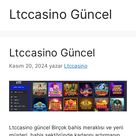
Ltccasino Güncel
Ltccasino Güncel
Kasım 20, 2024
yazar
Ltccasino
Ltccasino güncel Birçok bahis meraklısı ve yeni
müşteri, bahis sektöründe karlarını artırmanın