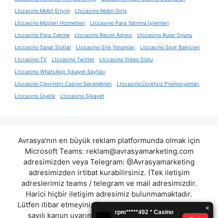
Ltccasino Mobil Erişim
Ltccasino Mobil Giriş
Ltccasino Müşteri Hizmetleri
Ltccasino Para Yatırma İşlemleri
Ltccasino Para Çekme
Ltccasino Resmi Adresi
Ltccasino Rulet Oyunu
Ltccasino Sanal Slotlar
Ltccasino Site Yorumları
Ltccasino Spor Bahisleri
Ltccasino TV
Ltccasino Twitter
Ltccasino Video Slotu
Ltccasino WhatsApp Şikayet Sayfası
Ltccasino Çevrimiçi Casino Seçenekleri
Ltccasino Ücretsiz Promosyonları
Ltccasino Üyelik
Ltccasino Şikayet
Avrasya'nın en büyük reklam platformunda olmak için
Microsoft Teams:
reklam@avrasyamarketing.com
adresimizden veya Telegram: @Avrasyamarketing
adresimizden irtibat kurabilirsiniz. (Tek iletişim
adreslerimiz teams / telegram ve mail adresimizdir.
Harici hiçbir iletişim adresimiz bulunmamaktadır.
Lütfen itibar etmeyiniz.) Türkiye yasalarına göre 7258
sayılı kanun uyarınca yasa dışı bahis oynamanın