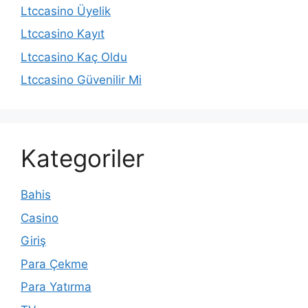
Ltccasino Üyelik
Ltccasino Kayıt
Ltccasino Kaç Oldu
Ltccasino Güvenilir Mi
Kategoriler
Bahis
Casino
Giriş
Para Çekme
Para Yatırma