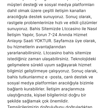
müşteri desteği ve sosyal medya platformları
dahil olmak üzere çeşitli iletişim kanalları
aracılığıyla destek sunuyoruz. Sonuç olarak,
rastgele problemlerinize hızlı ve etkili çözümler
sunuyoruz. Bahis Sitemizde Ltccasino ile Nasıl
İletişim Yapılır, Sorun 7-24 Anında Hizmet
Anlayışı Saati YOKTUR. Sayfamıza üye olarak,
bu hizmetlerin avantajlarından
yararlanabilirsiniz. Ltccasino bahis sitemize
istediğiniz zaman ulaşabilirsiniz. Teknolojideki
gelişmelere sürekli uyum sağlayarak hizmet
bilgimizi geliştirmeye çalışıyoruz. Sonuç olarak,
bahis tutkunlarımız e -posta, canlı destek ve
sosyal medya platformları aracılığıyla bizimle
bağlantı kurabilirler. İletişim araçlarımıza
ulaştığınızda, kişisel bilgilerinizi doğru bir
şekilde sağlamak çok önemlidir.
Temsilcilerimizin doğruluğunu doğruladıktan