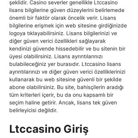
şeklidir. Casino severler genellikle Ltccasino
lisans bilgilerine güven düzeylerini belirlemede
önemli bir faktör olarak öncelik verir. Lisans
bilgilerine erişmek için web sitesine girdiğinizde
logoya tıklayabilirsiniz. Lisans bilgilerinizi ve
diğer güven verici özellikleri sağlayarak
kendinizi güvende hissedebilir ve bu sitenin bir
üyesi olabilirsiniz. Lisans ayrıntılarınızı
bulabileceğiniz yer burasıdır. Ltccasino lisans
ayrıntılarınızı ve diğer güven verici özelliklerinizi
kullanarak bu web sitesine güvenli bir şekilde
abone olabilirsiniz. Bu site, bahisçilerin aradığı
tüm kriterleri içerir, bu da onu kapsamlı bir
seçim haline getirir. Ancak, lisans tek güven
belirleyicisi değildir.
Ltccasino Giriş