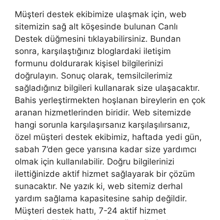
Müşteri destek ekibimize ulaşmak için, web
sitemizin sağ alt köşesinde bulunan Canlı
Destek düğmesini tıklayabilirsiniz. Bundan
sonra, karşılaştığınız bloglardaki iletişim
formunu doldurarak kişisel bilgilerinizi
doğrulayın. Sonuç olarak, temsilcilerimiz
sağladığınız bilgileri kullanarak size ulaşacaktır.
Bahis yerleştirmekten hoşlanan bireylerin en çok
aranan hizmetlerinden biridir. Web sitemizde
hangi sorunla karşılaşırsanız karşılaşılırsanız,
özel müşteri destek ekibimiz, haftada yedi gün,
sabah 7’den gece yarısına kadar size yardımcı
olmak için kullanılabilir. Doğru bilgilerinizi
ilettiğinizde aktif hizmet sağlayarak bir çözüm
sunacaktır. Ne yazık ki, web sitemiz derhal
yardım sağlama kapasitesine sahip değildir.
Müşteri destek hattı, 7-24 aktif hizmet