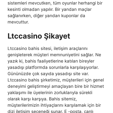
sistemleri mevcutken, tüm oyunlar herhangi bir
kesinti olmadan yapılır. Bir yandan maçlar
sağlanırken, diğer yandan kuponlar da
mevcuttur.
Ltccasino Şikayet
Ltccasino bahis sitesi, iletişim araçlarını
genişleterek müşteri memnuniyetini sağlar. Ne
yazık ki, bahis faaliyetlerine katılan bireyler
yasadışı platformda sorunlarla karşılaşıyorlar.
Gününüzde çok sayıda yasadışı site var.
Ltccasino bahis şirketimiz, müşterileri için genel
deneyimi geliştirmeyi amaçlayan bire bir hizmet
yaklaşımı ile üyelerinin zorluklarıyla sürekli
olarak karşı karşıya. Bahis sitemiz,
müşterilerimizin ihtiyaçlarını karşılamak için bir
dizi iletişim seçeneği sunar. E -posta, canlı