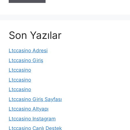
Son Yazılar
Ltccasino Adresi
Ltccasino Giriş
Ltccasino
Ltccasino
Ltccasino
Ltccasino Giriş Sayfası
Ltccasino Altyapı
Ltccasino Instagram
Ltccasino Canlı Destek