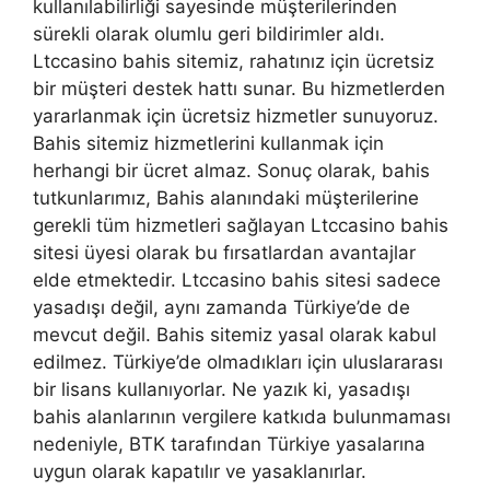
kullanılabilirliği sayesinde müşterilerinden
sürekli olarak olumlu geri bildirimler aldı.
Ltccasino bahis sitemiz, rahatınız için ücretsiz
bir müşteri destek hattı sunar. Bu hizmetlerden
yararlanmak için ücretsiz hizmetler sunuyoruz.
Bahis sitemiz hizmetlerini kullanmak için
herhangi bir ücret almaz. Sonuç olarak, bahis
tutkunlarımız, Bahis alanındaki müşterilerine
gerekli tüm hizmetleri sağlayan Ltccasino bahis
sitesi üyesi olarak bu fırsatlardan avantajlar
elde etmektedir. Ltccasino bahis sitesi sadece
yasadışı değil, aynı zamanda Türkiye’de de
mevcut değil. Bahis sitemiz yasal olarak kabul
edilmez. Türkiye’de olmadıkları için uluslararası
bir lisans kullanıyorlar. Ne yazık ki, yasadışı
bahis alanlarının vergilere katkıda bulunmaması
nedeniyle, BTK tarafından Türkiye yasalarına
uygun olarak kapatılır ve yasaklanırlar.