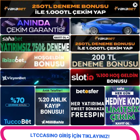
×
LTCCASINO GİRİŞ İÇİN TIKLAYINIZ!