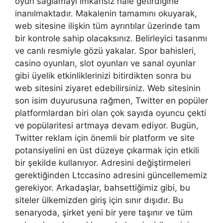
oyun sağlamayı imkansız hale getirdiğine
inanılmaktadır. Makalenin tamamını okuyarak,
web sitesine ilişkin tüm ayrıntılar üzerinde tam
bir kontrole sahip olacaksınız. Belirleyici tasarımı
ve canlı resmiyle gözü yakalar. Spor bahisleri,
casino oyunları, slot oyunları ve sanal oyunlar
gibi üyelik etkinliklerinizi bitirdikten sonra bu
web sitesini ziyaret edebilirsiniz. Web sitesinin
son isim duyurusuna rağmen, Twitter en popüler
platformlardan biri olan çok sayıda oyuncu çekti
ve popülaritesi artmaya devam ediyor. Bugün,
Twitter reklam için önemli bir platform ve site
potansiyelini en üst düzeye çıkarmak için etkili
bir şekilde kullanıyor. Adresini değiştirmeleri
gerektiğinden Ltccasino adresini güncellememiz
gerekiyor. Arkadaşlar, bahsettiğimiz gibi, bu
siteler ülkemizden giriş için sınır dışıdır. Bu
senaryoda, şirket yeni bir yere taşınır ve tüm