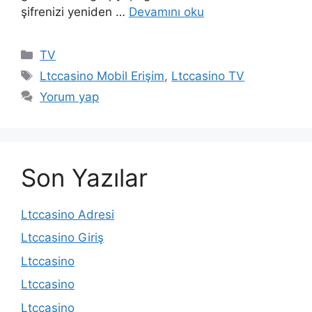
şifrenizi yeniden …
Devamını oku
Kategoriler
TV
Etiketler
Ltccasino Mobil Erişim
,
Ltccasino TV
Yorum yap
Son Yazılar
Ltccasino Adresi
Ltccasino Giriş
Ltccasino
Ltccasino
Ltccasino