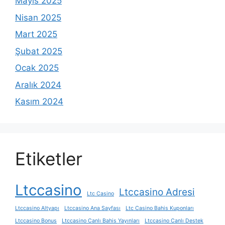
Mayıs 2025
Nisan 2025
Mart 2025
Şubat 2025
Ocak 2025
Aralık 2024
Kasım 2024
Etiketler
Ltccasino
Ltccasino Adresi
Ltc Casino
Ltccasino Altyapı
Ltccasino Ana Sayfası
Ltc Casino Bahis Kuponları
Ltccasino Bonus
Ltccasino Canlı Bahis Yayınları
Ltccasino Canlı Destek