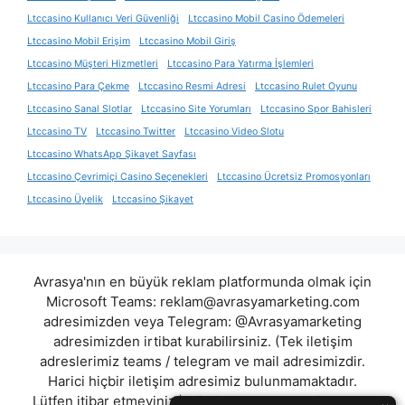
Ltccasino Kullanıcı Veri Güvenliği
Ltccasino Mobil Casino Ödemeleri
Ltccasino Mobil Erişim
Ltccasino Mobil Giriş
Ltccasino Müşteri Hizmetleri
Ltccasino Para Yatırma İşlemleri
Ltccasino Para Çekme
Ltccasino Resmi Adresi
Ltccasino Rulet Oyunu
Ltccasino Sanal Slotlar
Ltccasino Site Yorumları
Ltccasino Spor Bahisleri
Ltccasino TV
Ltccasino Twitter
Ltccasino Video Slotu
Ltccasino WhatsApp Şikayet Sayfası
Ltccasino Çevrimiçi Casino Seçenekleri
Ltccasino Ücretsiz Promosyonları
Ltccasino Üyelik
Ltccasino Şikayet
Avrasya'nın en büyük reklam platformunda olmak için
Microsoft Teams:
reklam@avrasyamarketing.com
adresimizden veya Telegram: @Avrasyamarketing
adresimizden irtibat kurabilirsiniz. (Tek iletişim
adreslerimiz teams / telegram ve mail adresimizdir.
Harici hiçbir iletişim adresimiz bulunmamaktadır.
Lütfen itibar etmeyiniz.) Türkiye yasalarına göre 7258