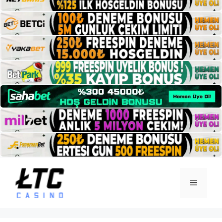
İçeriğe
atla
Menü