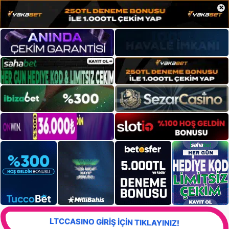
×
LTCCASINO GİRİŞ İÇİN TIKLAYINIZ!