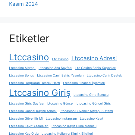
Kasım 2024
Etiketler
Ltccasino
Ltccasino Adresi
Ltc Casino
Ltccasino Altyapı
Ltccasino Ana Sayfası
Ltc Casino Bahis Kuponları
Ltccasino Bonus
Ltccasino Canlı Bahis Yayınları
Ltccasino Canlı Destek
Ltccasino Doğrudan Destek Hattı
Ltccasino Finansal İşlemleri
Ltccasino Giriş
Ltccasino Giriş Bonusu
Ltccasino Giriş Sayfası
Ltccasino Güncel
Ltccasino Güncel Giriş
Ltccasino Güncel Kayıtlı Adresi
Ltccasino Güvenilir Altyapı Sistemi
Ltccasino Güvenilir Mi
Ltccasino Instagram
Ltccasino Kayıt
Ltccasino Kayıt Aşamaları
Ltccasino Kayıt Olma Menüsü
Ltccasino Kaç Oldu
Ltccasino Kullanıcı Kimlik Bilgileri