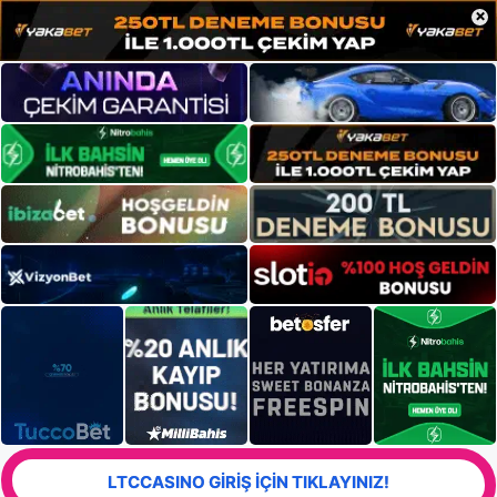
×
LTCCASINO GİRİŞ İÇİN TIKLAYINIZ!