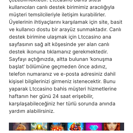
kullanıcıları canlı destek birimimiz aracılığıyla
müşteri temsilcileriyle iletişim kurabilirler.
Üyelerinin ihtiyaçlarını karşılamak için site, basit
ve kullanıcı dostu bir arayüz sunmaktadır. Canlı
destek birimine ulaşmak için Ltccasino ana
sayfasının sağ alt köşesinde yer alan canlı
destek ikonuna tıklamanız gerekmektedir.
Sayfayı açtığınızda, altta bulunan ‘konuşma
başlat’ bölümüne geçmeden önce adınız,
telefon numaranız ve e-posta adresiniz dahil
kişisel bilgilerinizi girmeniz istenecektir. Bunu
yaparak Ltccasino bahis müşteri hizmetlerine
haftanın her günü 24 saat erişebilir,
karşılaşabileceğiniz her türlü sorunda anında
yardım alabilirsiniz.