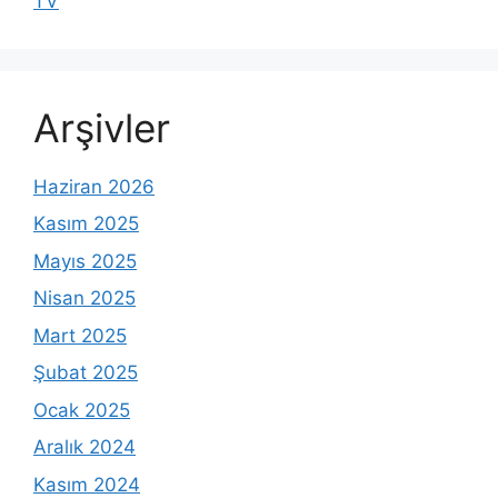
TV
Arşivler
Haziran 2026
Kasım 2025
Mayıs 2025
Nisan 2025
Mart 2025
Şubat 2025
Ocak 2025
Aralık 2024
Kasım 2024