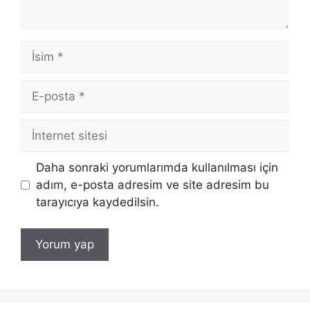
İsim
E-
posta
İnternet
sitesi
Daha sonraki yorumlarımda kullanılması için
adım, e-posta adresim ve site adresim bu
tarayıcıya kaydedilsin.