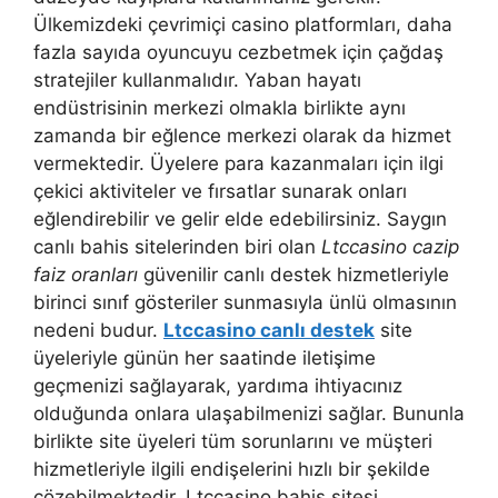
Ülkemizdeki çevrimiçi casino platformları, daha
fazla sayıda oyuncuyu cezbetmek için çağdaş
stratejiler kullanmalıdır. Yaban hayatı
endüstrisinin merkezi olmakla birlikte aynı
zamanda bir eğlence merkezi olarak da hizmet
vermektedir. Üyelere para kazanmaları için ilgi
çekici aktiviteler ve fırsatlar sunarak onları
eğlendirebilir ve gelir elde edebilirsiniz. Saygın
canlı bahis sitelerinden biri olan
Ltccasino cazip
faiz oranları
güvenilir canlı destek hizmetleriyle
birinci sınıf gösteriler sunmasıyla ünlü olmasının
nedeni budur.
Ltccasino canlı destek
site
üyeleriyle günün her saatinde iletişime
geçmenizi sağlayarak, yardıma ihtiyacınız
olduğunda onlara ulaşabilmenizi sağlar. Bununla
birlikte site üyeleri tüm sorunlarını ve müşteri
hizmetleriyle ilgili endişelerini hızlı bir şekilde
çözebilmektedir. Ltccasino bahis sitesi