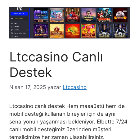
Ltccasino Canlı
Destek
Nisan 17, 2025
yazar
Ltccasino
Ltccasino canlı destek Hem masaüstü hem de
mobil desteği kullanan bireyler için de aynı
senaryonun yaşanması bekleniyor. Elbette 7/24
canlı mobil desteğimiz üzerinden müşteri
temsilcimize her zaman ulaşabilirsiniz.