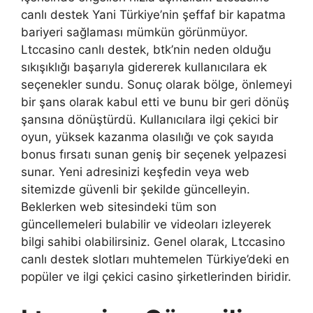
canlı destek Yani Türkiye’nin şeffaf bir kapatma
bariyeri sağlaması mümkün görünmüyor.
Ltccasino canlı destek, btk’nin neden olduğu
sıkışıklığı başarıyla gidererek kullanıcılara ek
seçenekler sundu. Sonuç olarak bölge, önlemeyi
bir şans olarak kabul etti ve bunu bir geri dönüş
şansına dönüştürdü. Kullanıcılara ilgi çekici bir
oyun, yüksek kazanma olasılığı ve çok sayıda
bonus fırsatı sunan geniş bir seçenek yelpazesi
sunar. Yeni adresinizi keşfedin veya web
sitemizde güvenli bir şekilde güncelleyin.
Beklerken web sitesindeki tüm son
güncellemeleri bulabilir ve videoları izleyerek
bilgi sahibi olabilirsiniz. Genel olarak, Ltccasino
canlı destek slotları muhtemelen Türkiye’deki en
popüler ve ilgi çekici casino şirketlerinden biridir.