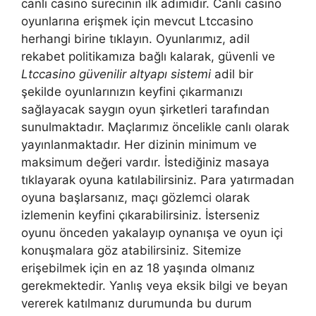
canlı casino sürecinin ilk adımıdır. Canlı casino
oyunlarına erişmek için mevcut Ltccasino
herhangi birine tıklayın. Oyunlarımız, adil
rekabet politikamıza bağlı kalarak, güvenli ve
Ltccasino güvenilir altyapı sistemi
adil bir
şekilde oyunlarınızın keyfini çıkarmanızı
sağlayacak saygın oyun şirketleri tarafından
sunulmaktadır. Maçlarımız öncelikle canlı olarak
yayınlanmaktadır. Her dizinin minimum ve
maksimum değeri vardır. İstediğiniz masaya
tıklayarak oyuna katılabilirsiniz. Para yatırmadan
oyuna başlarsanız, maçı gözlemci olarak
izlemenin keyfini çıkarabilirsiniz. İsterseniz
oyunu önceden yakalayıp oynanışa ve oyun içi
konuşmalara göz atabilirsiniz. Sitemize
erişebilmek için en az 18 yaşında olmanız
gerekmektedir. Yanlış veya eksik bilgi ve beyan
vererek katılmanız durumunda bu durum