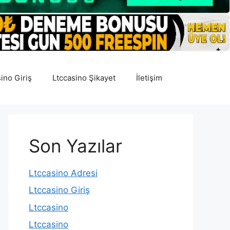
ino Giriş
Ltccasino Şikayet
İletişim
Son Yazılar
Ltccasino Adresi
Ltccasino Giriş
Ltccasino
Ltccasino