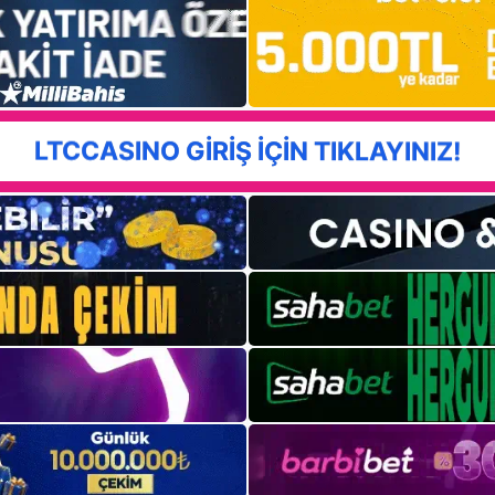
LTCCASINO GİRİŞ İÇİN TIKLAYINIZ!