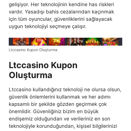
gelişiyor. Her teknolojinin kendine has riskleri
vardır. Yasadışı bahis cezalarından kaçınmak
için tüm oyuncular, güvenliklerini sağlayacak
uygun teknolojiyi seçmeye çalışır.
Ltccasino Kupon Oluşturma
Ltccasino Kupon
Oluşturma
Ltccasino kullandığınız teknoloji ne olursa olsun,
güvenlik önlemlerini kullanmak ve her adımı
kapsamlı bir şekilde gözden geçirmek çok
önemlidir. Güvenliğiniz bizim en büyük
endişemiz olduğundan ve verileriniz en son
teknolojiyle korunduğundan, kişisel bilgilerinizi