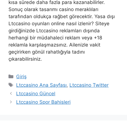
kısa sürede daha fazla para kazanabilirler.
Sonuç olarak tasarımı casino meraklıları
tarafından oldukça rağbet görecektir. Yasa dışı
Ltccasino oyunları online nasıl izlenir? Siteye
girdiğinizde Ltccasino reklamları dışında
herhangi bir müdahaleci reklam veya +18
reklamla karşılaşmazsınız. Ailenizle vakit
geçirirken gönül rahatlığıyla tadını
çıkarabilirsiniz.
Kategoriler
Giriş
Etiketler
Ltccasino Ana Sayfası
,
Ltccasino Twitter
Ltccasino Güncel
Ltccasino Spor Bahisleri