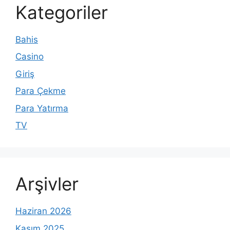
Kategoriler
Bahis
Casino
Giriş
Para Çekme
Para Yatırma
TV
Arşivler
Haziran 2026
Kasım 2025