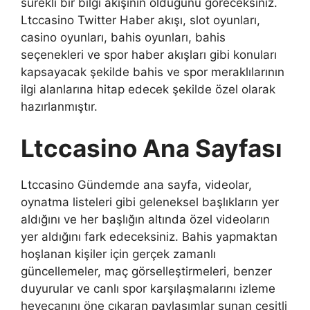
sürekli bir bilgi akışının olduğunu göreceksiniz.
Ltccasino Twitter Haber akışı, slot oyunları,
casino oyunları, bahis oyunları, bahis
seçenekleri ve spor haber akışları gibi konuları
kapsayacak şekilde bahis ve spor meraklılarının
ilgi alanlarına hitap edecek şekilde özel olarak
hazırlanmıştır.
Ltccasino Ana Sayfası
Ltccasino Gündemde ana sayfa, videolar,
oynatma listeleri gibi geleneksel başlıkların yer
aldığını ve her başlığın altında özel videoların
yer aldığını fark edeceksiniz. Bahis yapmaktan
hoşlanan kişiler için gerçek zamanlı
güncellemeler, maç görselleştirmeleri, benzer
duyurular ve canlı spor karşılaşmalarını izleme
heyecanını öne çıkaran paylaşımlar sunan çeşitli