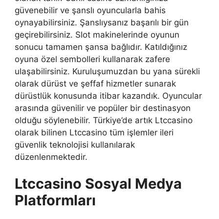
güvenebilir ve şanslı oyuncularla bahis
oynayabilirsiniz. Şanslıysanız başarılı bir gün
geçirebilirsiniz. Slot makinelerinde oyunun
sonucu tamamen şansa bağlıdır. Katıldığınız
oyuna özel sembolleri kullanarak zafere
ulaşabilirsiniz. Kuruluşumuzdan bu yana sürekli
olarak dürüst ve şeffaf hizmetler sunarak
dürüstlük konusunda itibar kazandık. Oyuncular
arasında güvenilir ve popüler bir destinasyon
olduğu söylenebilir. Türkiye’de artık Ltccasino
olarak bilinen Ltccasino tüm işlemler ileri
güvenlik teknolojisi kullanılarak
düzenlenmektedir.
Ltccasino Sosyal Medya
Platformları