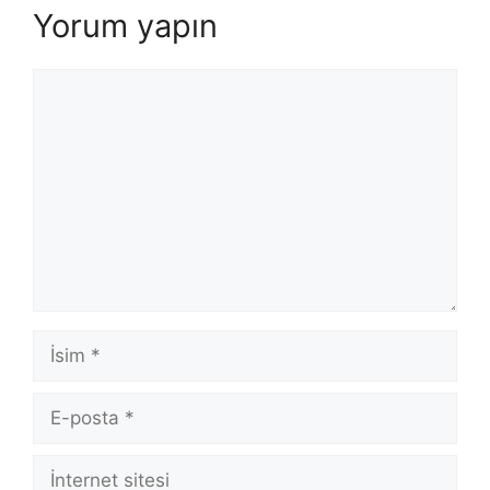
Yorum yapın
Yorum
İsim
E-
posta
İnternet