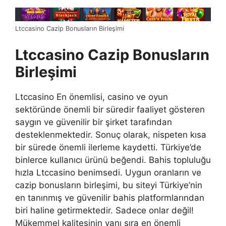
Ltccasino Cazip Bonusların Birleşimi
Ltccasino Cazip Bonusların
Birleşimi
Ltccasino En önemlisi, casino ve oyun
sektöründe önemli bir süredir faaliyet gösteren
saygın ve güvenilir bir şirket tarafından
desteklenmektedir. Sonuç olarak, nispeten kısa
bir sürede önemli ilerleme kaydetti. Türkiye’de
binlerce kullanıcı ürünü beğendi. Bahis topluluğu
hızla Ltccasino benimsedi. Uygun oranların ve
cazip bonusların birleşimi, bu siteyi Türkiye’nin
en tanınmış ve güvenilir bahis platformlarından
biri haline getirmektedir. Sadece onlar değil!
Mükemmel kalitesinin yanı sıra en önemli