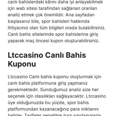
canlı bahislerdeki kârını daha iyi anlayabilmek
için web sitesi tarafından sağlanan oranları
analiz etmek çok önemlidir. Ana sayfadan
başlasanız bile, spor bahisleri hakkında
ihtiyacınız olan tüm bilgileri orada bulabilirsiniz.
Canlı bahis sitelerinde spor bahislerine giriş
yaparak maç öncesi kupon oluşturabilirsiniz.
Ltccasino Canlı Bahis
Kuponu
Ltccasino Canlı bahis kuponu oluşturmak için
canlı bahis platformuna giriş yapmanız
gerekmektedir. Sunduğumuz analiz size her
seçenek için olasılıkları sağlayacaktır. Ltccasino
üye olduğunuzda bu yüzde, spor bahis
platformundan kazanacağınız para miktarını
belirler. Tarifeler genellikle bazı sınırlamalarla