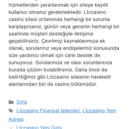
hizmetlerden yararlanmak için siteye kayıtlı
kullanıcı olmanız gerekmektedir. Ltccasino
casino sitesi ortamında herhangi bir sorunla
karşılaşırsanız, günün veya gecenin herhangi bir
saatinde müşteri desteğiyle iletişime
geçebilirsiniz. Çevrimiçi kaynaklarımıza ek
olarak, sorularınız veya endişeleriniz konusunda
size yardımcı olmak için canlı destek de
sunuyoruz. Sorularınıza ve olası sorunlarınıza
burada çözüm bulabilirsiniz. Daha önce de
belirttiğimiz gibi Ltccasino sitesinin hareketli
alanlarından biri de casino bölümüdür.
Kategoriler
Giriş
Etiketler
Ltccasino Finansal İşlemleri
,
Ltccasino Yeni
Adresi
Ltccasino Yeni Giriş