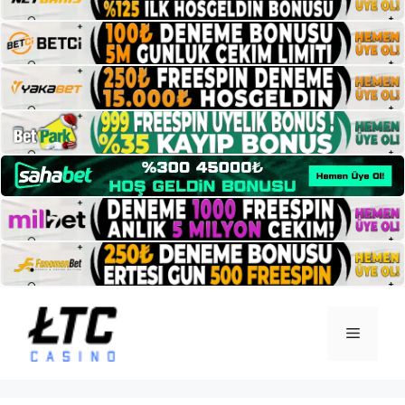
İçeriğe
atla
Menü