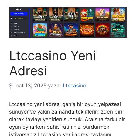
Ltccasino Yeni
Adresi
Şubat 13, 2025
yazar
Ltccasino
Ltccasino yeni adresi geniş bir oyun yelpazesi
sunuyor ve yakın zamanda tekliflerimizden biri
olarak tavlayı yeniden sunduk. Ara sıra farklı bir
oyun oynarken bahis rutininizi sürdürmek
istiyorsanız Ltccasino yeni adresi tavlasını