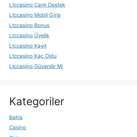
Ltccasino Canlı Destek
Ltccasino Mobil Giriş
Ltccasino Bonus
Ltccasino Üyelik
Ltccasino Kayıt
Ltccasino Kaç Oldu
Ltccasino Güvenilir Mi
Kategoriler
Bahis
Casino