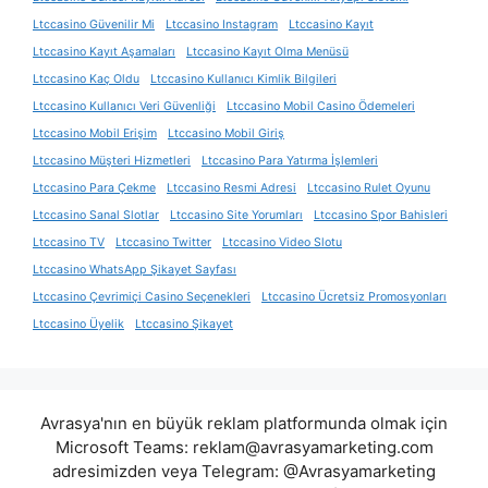
Ltccasino Güvenilir Mi
Ltccasino Instagram
Ltccasino Kayıt
Ltccasino Kayıt Aşamaları
Ltccasino Kayıt Olma Menüsü
Ltccasino Kaç Oldu
Ltccasino Kullanıcı Kimlik Bilgileri
Ltccasino Kullanıcı Veri Güvenliği
Ltccasino Mobil Casino Ödemeleri
Ltccasino Mobil Erişim
Ltccasino Mobil Giriş
Ltccasino Müşteri Hizmetleri
Ltccasino Para Yatırma İşlemleri
Ltccasino Para Çekme
Ltccasino Resmi Adresi
Ltccasino Rulet Oyunu
Ltccasino Sanal Slotlar
Ltccasino Site Yorumları
Ltccasino Spor Bahisleri
Ltccasino TV
Ltccasino Twitter
Ltccasino Video Slotu
Ltccasino WhatsApp Şikayet Sayfası
Ltccasino Çevrimiçi Casino Seçenekleri
Ltccasino Ücretsiz Promosyonları
Ltccasino Üyelik
Ltccasino Şikayet
Avrasya'nın en büyük reklam platformunda olmak için
Microsoft Teams:
reklam@avrasyamarketing.com
adresimizden veya Telegram: @Avrasyamarketing