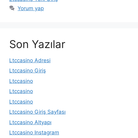
Yorum yap
Son Yazılar
Ltccasino Adresi
Ltccasino Giriş
Ltccasino
Ltccasino
Ltccasino
Ltccasino Giriş Sayfası
Ltccasino Altyapı
Ltccasino Instagram