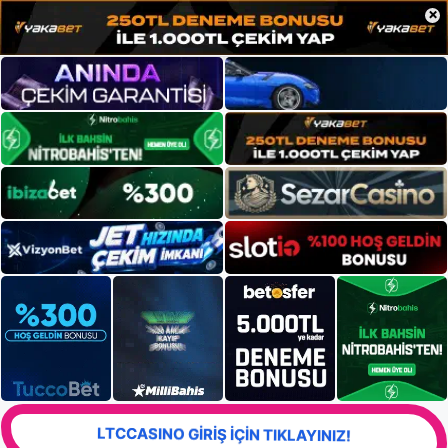
×
LTCCASINO GİRİŞ İÇİN TIKLAYINIZ!