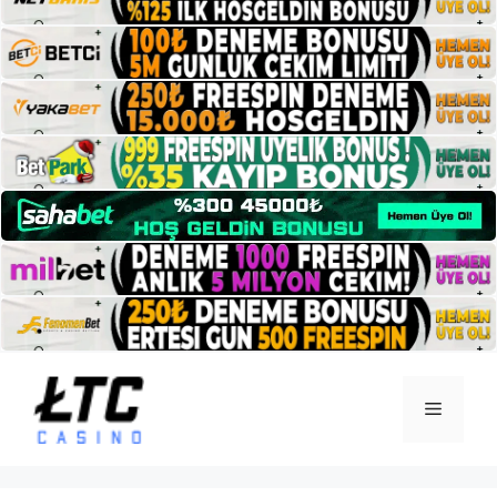
İçeriğe
atla
Menü