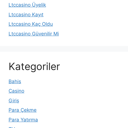
Ltccasino Üyelik
Ltccasino Kayıt
Ltccasino Kaç Oldu
Ltccasino Güvenilir Mi
Kategoriler
Bahis
Casino
Giriş
Para Çekme
Para Yatırma