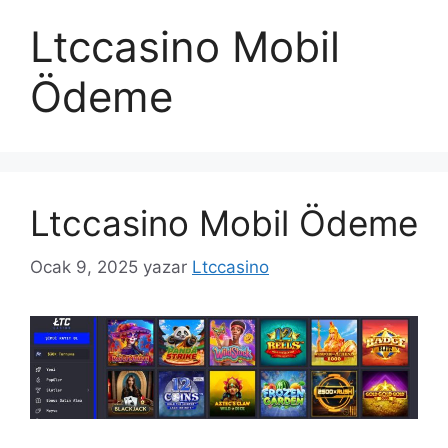
Ltccasino Mobil
Ödeme
Ltccasino Mobil Ödeme
Ocak 9, 2025
yazar
Ltccasino