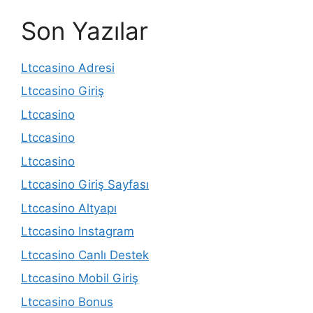
Son Yazılar
Ltccasino Adresi
Ltccasino Giriş
Ltccasino
Ltccasino
Ltccasino
Ltccasino Giriş Sayfası
Ltccasino Altyapı
Ltccasino Instagram
Ltccasino Canlı Destek
Ltccasino Mobil Giriş
Ltccasino Bonus